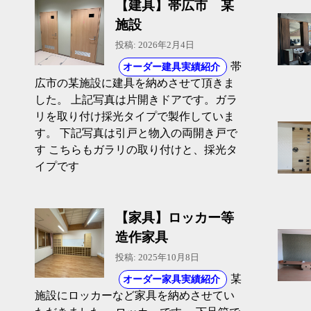
【建具】帯広市 某
施設
投稿: 2026年2月4日
帯
オーダー建具実績紹介
広市の某施設に建具を納めさせて頂きま
した。 上記写真は片開きドアです。ガラ
リを取り付け採光タイプで製作していま
す。 下記写真は引戸と物入の両開き戸で
す こちらもガラリの取り付けと、採光タ
イプです
【家具】ロッカー等
造作家具
投稿: 2025年10月8日
某
オーダー家具実績紹介
施設にロッカーなど家具を納めさせてい