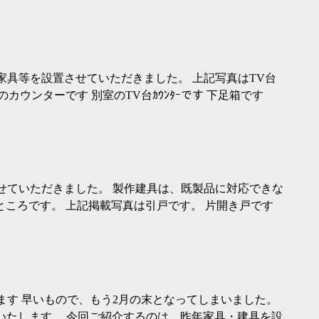
家具等を設置させていただきました。 上記写真はTV台
カウンターです 別室のTV台ｶｳﾝﾀｰです 下足箱です
せていただきました。 製作建具は、既製品に対応できな
ところです。 上記掲載写真は引戸です。 片開き戸です
ます 早いもので、もう2月の末となってしまいました。
いたします。 今回ご紹介するのは、昨年家具・建具を設