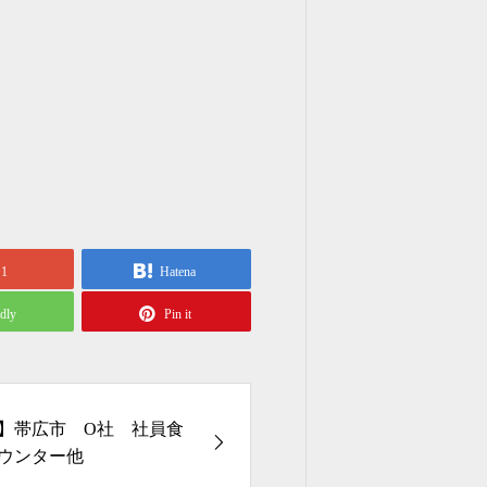
+1
Hatena
edly
Pin it
】帯広市 O社 社員食
ウンター他