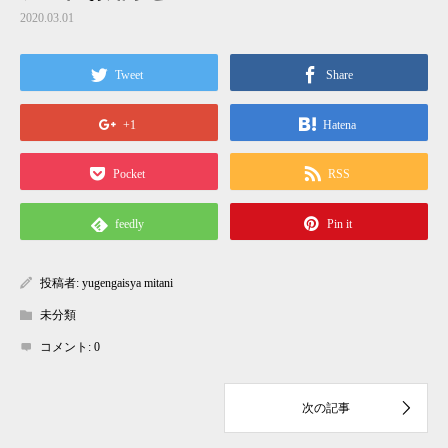
2020.03.01
Tweet
Share
+1
Hatena
Pocket
RSS
feedly
Pin it
投稿者:
yugengaisya mitani
未分類
コメント:
0